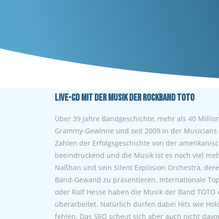
Live-CD mit der Musik der Rockband TOTO
Über 39 Jahre Bandgeschichte, mehr als 40 Millio
Grammy-Gewinne und seit 2009 in der Musicians Ha
Zahlen der Erfolgsgeschichte von der amerikani
beeindruckend und die Musik ist es noch viel me
Naßhan und sein Silent Explosion Orchestra, der
Band-Gewand zu präsentieren. Internationale To
oder Ralf Hesse haben die Musik der Band TOTO e
überarbeitet. Natürlich dürfen dabei Hits wie Hol
fehlen. Das SEO scheut sich aber auch nicht dav