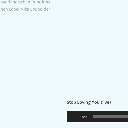
m saarländischen Rundfunk
chen Label Nika Sound der
Stop Loving You (live)
Audio-
00:00
Player