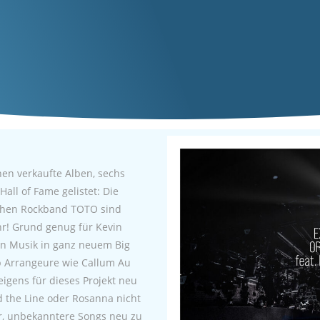
nen verkaufte Alben, sechs
ll of Fame gelistet: Die
schen Rockband TOTO sind
hr! Grund genug für Kevin
en Musik in ganz neuem Big
p Arrangeure wie Callum Au
igens für dieses Projekt neu
d the Line oder Rosanna nicht
or, unbekanntere Songs neu zu