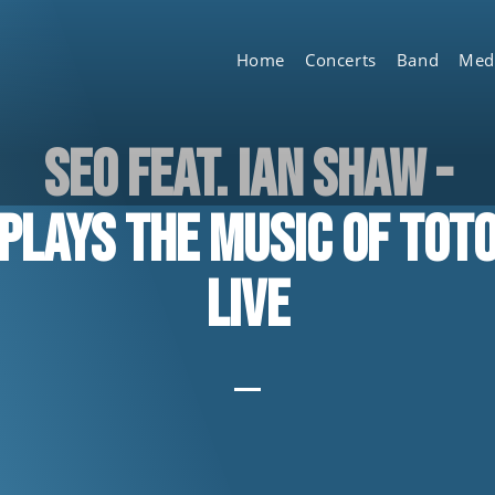
Home
Concerts
Band
Med
SEO feat. Ian Shaw -
Plays the Music of TOT
live