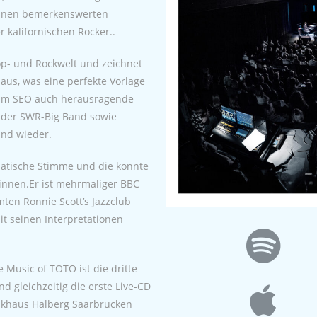
 einen bemerkenswerten
 kalifornischen Rocker..
Pop- und Rockwelt und zeichnet
 aus, was eine perfekte Vorlage
beim SEO auch herausragende
n der SWR-Big Band sowie
and wieder.
matische Stimme und die konnte
innen.Er ist mehrmaliger BBC
ten Ronnie Scott’s Jazzclub
t seinen Interpretationen
e Music of TOTO ist die dritte
d gleichzeitig die erste Live-CD
nkhaus Halberg Saarbrücken