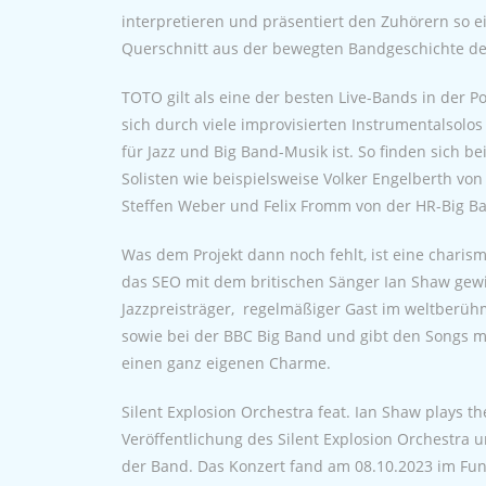
interpretieren und präsentiert den Zuhörern so
Querschnitt aus der bewegten Bandgeschichte der
TOTO gilt als eine der besten Live-Bands in der 
sich durch viele improvisierten Instrumentalsolos
für Jazz und Big Band-Musik ist. So finden sich 
Solisten wie beispielsweise Volker Engelberth vo
Steffen Weber und Felix Fromm von der HR-Big B
Was dem Projekt dann noch fehlt, ist eine charis
das SEO mit dem britischen Sänger Ian Shaw gew
Jazzpreisträger, regelmäßiger Gast im weltberühm
sowie bei der BBC Big Band und gibt den Songs mi
einen ganz eigenen Charme.
Silent Explosion Orchestra feat. Ian Shaw plays th
Veröffentlichung des Silent Explosion Orchestra un
der Band. Das Konzert fand am 08.10.2023 im Fu